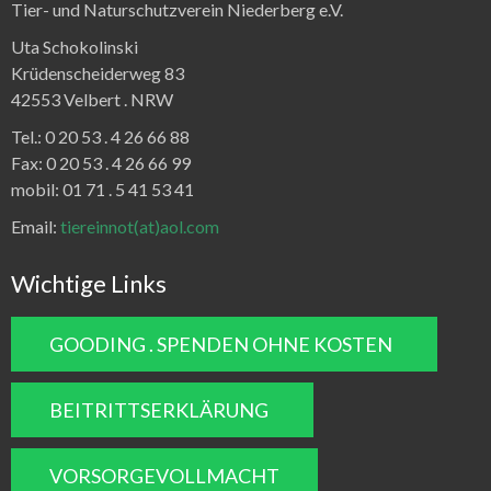
Tier- und Naturschutzverein Niederberg e.V.
Uta Schokolinski
Krüdenscheiderweg 83
42553 Velbert .
NRW
Tel.:
0 20 53 . 4 26 66 88
Fax:
0 20 53 . 4 26 66 99
mobil: 01 71 . 5 41 53 41
Email:
tiereinnot(at)aol.com
Wichtige Links
GOODING . SPENDEN OHNE KOSTEN
BEITRITTSERKLÄRUNG
VORSORGEVOLLMACHT