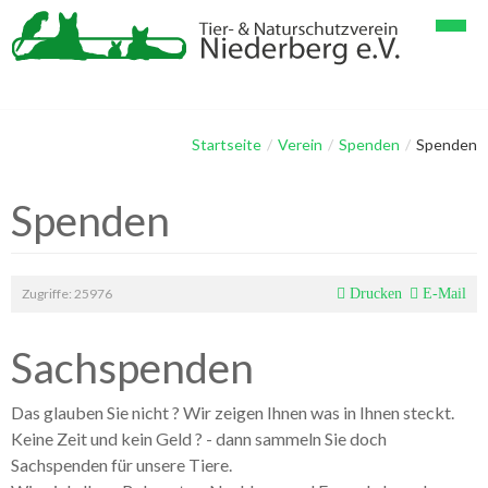
Startseite
Verein
Startseite
/
Verein
/
Spenden
/
Spenden
Tiervermittlung
Spenden
Spenden
Geschichten & Bilder
Verein im Detail
Papageienhaltung
Gästebuch
Mitglieder
Papageien & Kleintiere
Tier-Lang-Geschichten
Zugriffe: 25976
Drucken
E-Mail
Kontakt
Helfer
Hunde & Katzen
Tier-Kurz-Geschichten
Sachspenden
Linksammlung
Galerie Vögel, Papageien
Impressum
Galerie Hunde
Datenschutzerklärung
Das glauben Sie nicht ? Wir zeigen Ihnen was in Ihnen steckt.
Keine Zeit und kein Geld ? - dann sammeln Sie doch
Galerie Katzen
Sachspenden für unsere Tiere.