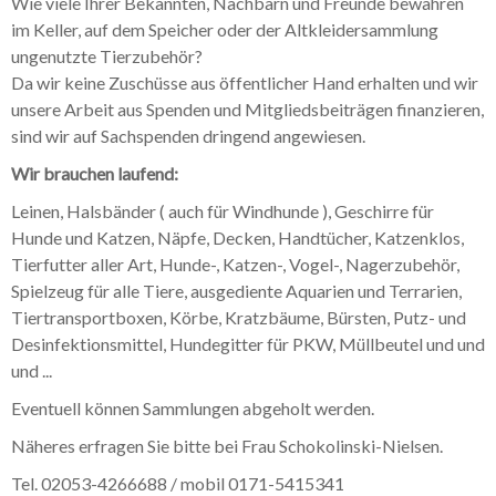
Wie viele Ihrer Bekannten, Nachbarn und Freunde bewahren
Galerie Kleintiere
im Keller, auf dem Speicher oder der Altkleidersammlung
ungenutzte Tierzubehör?
Da wir keine Zuschüsse aus öffentlicher Hand erhalten und wir
unsere Arbeit aus Spenden und Mitgliedsbeiträgen finanzieren,
sind wir auf Sachspenden dringend angewiesen.
Wir brauchen laufend:
Leinen, Halsbänder ( auch für Windhunde ), Geschirre für
Hunde und Katzen, Näpfe, Decken, Handtücher, Katzenklos,
Tierfutter aller Art, Hunde-, Katzen-, Vogel-, Nagerzubehör,
Spielzeug für alle Tiere, ausgediente Aquarien und Terrarien,
Tiertransportboxen, Körbe, Kratzbäume, Bürsten, Putz- und
Desinfektionsmittel, Hundegitter für PKW, Müllbeutel und und
und ...
Eventuell können Sammlungen abgeholt werden.
Näheres erfragen Sie bitte bei Frau Schokolinski-Nielsen.
Tel. 02053-4266688 / mobil 0171-5415341