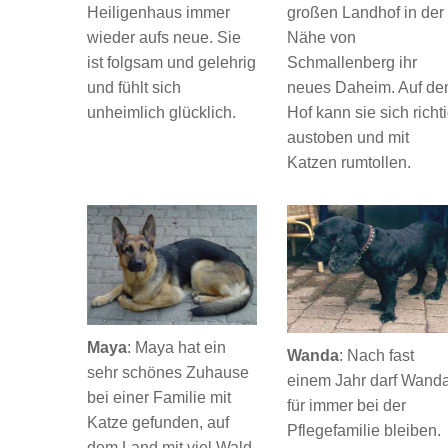
Heiligenhaus immer
großen Landhof in der
wieder aufs neue. Sie
Nähe von
ist folgsam und gelehrig
Schmallenberg ihr
und fühlt sich
neues Daheim. Auf d
unheimlich glücklich.
Hof kann sie sich richt
austoben und mit
Katzen rumtollen.
Maya
: Maya hat ein
Wanda
: Nach fast
sehr schönes Zuhause
einem Jahr darf Wand
bei einer Familie mit
für immer bei der
Katze gefunden, auf
Pflegefamilie bleiben.
dem Land mit viel Wald.