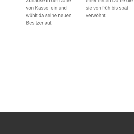
Zuhause in der Nähe
einer netten Dame die
von Kassel ein und
sie von früh bis spät
wühlt da seine neuen
verwöhnt.
Besitzer auf.