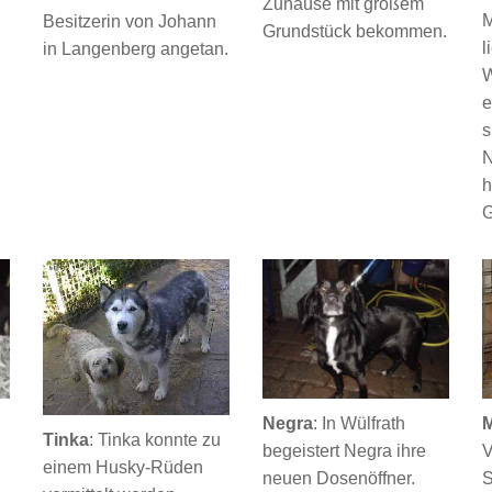
Zuhause mit großem
M
Besitzerin von Johann
Grundstück bekommen.
l
in Langenberg angetan.
W
e
s
N
h
G
Negra
:
In Wülfrath
M
Tinka
:
Tinka konnte zu
begeistert Negra ihre
V
einem Husky-Rüden
neuen Dosenöffner.
S