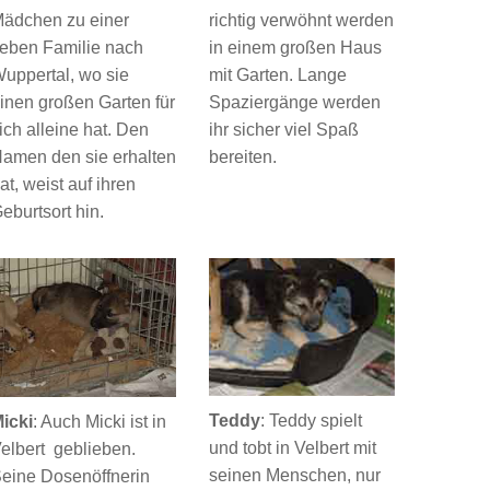
ädchen zu einer
richtig verwöhnt werden
ieben Familie nach
in einem großen Haus
uppertal, wo sie
mit Garten. Lange
inen großen Garten für
Spaziergänge werden
ich alleine hat. Den
ihr sicher viel Spaß
amen den sie erhalten
bereiten.
at, weist auf ihren
eburtsort hin.
Teddy
: Teddy spielt
icki
: Auch Micki ist in
und tobt in Velbert mit
elbert geblieben.
seinen Menschen, nur
eine Dosenöffnerin