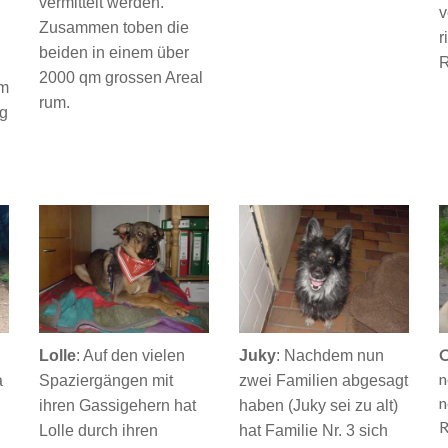
vermittelt werden.
v
Zusammen toben die
r
beiden in einem über
R
2000 qm grossen Areal
em
rum.
ig
Lolle
: Auf den vielen
Juky
: Nachdem nun
n
a
Spaziergängen mit
zwei Familien abgesagt
n
ihren Gassigehern hat
haben (Juky sei zu alt)
R
Lolle durch ihren
hat Familie Nr. 3 sich