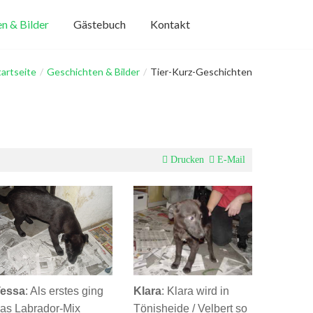
n & Bilder
Gästebuch
Kontakt
tartseite
/
Geschichten & Bilder
/
Tier-Kurz-Geschichten
Drucken
E-Mail
essa
: Als erstes ging
Klara
: Klara wird in
as Labrador-Mix
Tönisheide / Velbert so