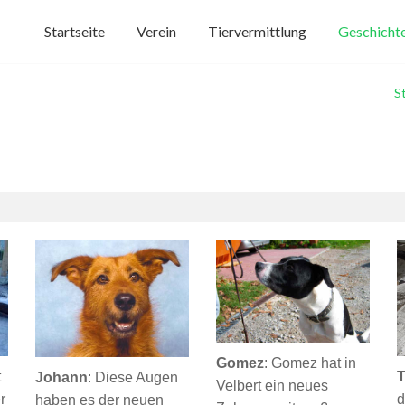
Startseite
Verein
Tiervermittlung
Geschichte
S
Gomez
:
Gomez hat in
t
T
Johann
:
Diese Augen
Velbert ein neues
r
d
haben es der neuen