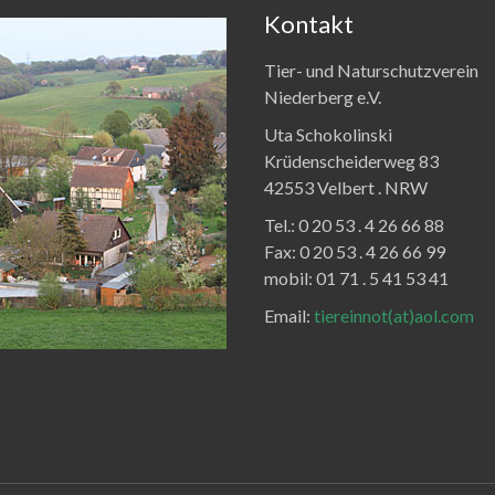
Kontakt
Tier- und Naturschutzverein
Niederberg e.V.
Uta Schokolinski
Krüdenscheiderweg 83
42553 Velbert .
NRW
Tel.:
0 20 53 . 4 26 66 88
Fax:
0 20 53 . 4 26 66 99
mobil: 01 71 . 5 41 53 41
Email:
tiereinnot(at)aol.com