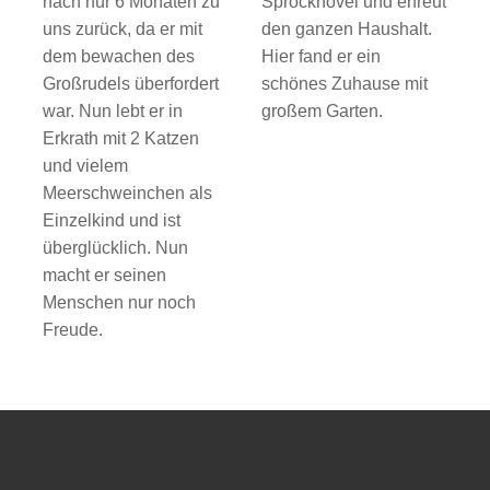
nach nur 6 Monaten zu
Sprockhövel und erfreut
uns zurück, da er mit
den ganzen Haushalt.
dem bewachen des
Hier fand er ein
Großrudels überfordert
schönes Zuhause mit
war. Nun lebt er in
großem Garten.
Erkrath mit 2 Katzen
und vielem
Meerschweinchen als
Einzelkind und ist
überglücklich. Nun
macht er seinen
Menschen nur noch
Freude.