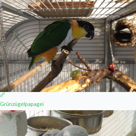
Grünzügelpapagei