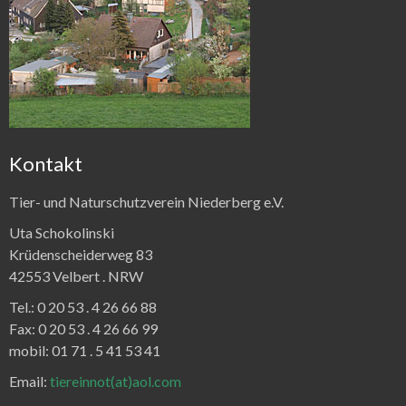
Kontakt
Tier- und Naturschutzverein Niederberg e.V.
Uta Schokolinski
Krüdenscheiderweg 83
42553 Velbert .
NRW
Tel.:
0 20 53 . 4 26 66 88
Fax:
0 20 53 . 4 26 66 99
mobil: 01 71 . 5 41 53 41
Email:
tiereinnot(at)aol.com