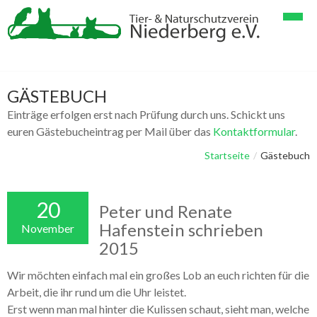
Startseite
Verein
GÄSTEBUCH
Einträge erfolgen erst nach Prüfung durch uns. Schickt uns
Tiervermittlung
Spenden
euren Gästebucheintrag per Mail über das
Kontaktformular
.
Geschichten & Bilder
Verein im Detail
Papageienhaltung
Startseite
/
Gästebuch
Gästebuch
Mitglieder
Papageien & Kleintiere
Tier-Lang-Geschichten
20
Kontakt
Helfer
Hunde & Katzen
Tier-Kurz-Geschichten
Peter und Renate
Hafenstein schrieben
November
Linksammlung
Galerie Vögel, Papageien
Impressum
2015
Galerie Hunde
Datenschutzerklärung
Wir möchten einfach mal ein großes Lob an euch richten für die
Galerie Katzen
Arbeit, die ihr rund um die Uhr leistet.
Erst wenn man mal hinter die Kulissen schaut, sieht man, welche