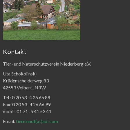
Kontakt
Tier- und Naturschutzverein Niederberg e.V.
Uta Schokolinski
Krüdenscheiderweg 83
42553 Velbert .
NRW
Tel.:
0 20 53 . 4 26 66 88
Fax:
0 20 53 . 4 26 66 99
mobil: 01 71 . 5 41 53 41
Email:
tiereinnot(at)aol.com